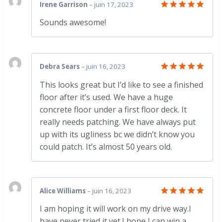
Irene Garrison
–
juin 17, 2023
Note
5
Sounds awesome!
sur 5
Debra Sears
–
juin 16, 2023
Note
5
This looks great but I’d like to see a finished
sur 5
floor after it’s used. We have a huge
concrete floor under a first floor deck. It
really needs patching. We have always put
up with its ugliness bc we didn’t know you
could patch. It’s almost 50 years old.
Alice Williams
–
juin 16, 2023
Note
5
I am hoping it will work on my drive way.I
sur 5
have never tried it yet.I hope I can win a