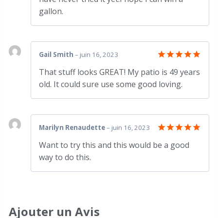
gallon.
Gail Smith
–
juin 16, 2023
Note
5
That stuff looks GREAT! My patio is 49 years
sur 5
old. It could sure use some good loving.
Marilyn Renaudette
–
juin 16, 2023
Note
5
Want to try this and this would be a good
sur 5
way to do this.
Ajouter un Avis