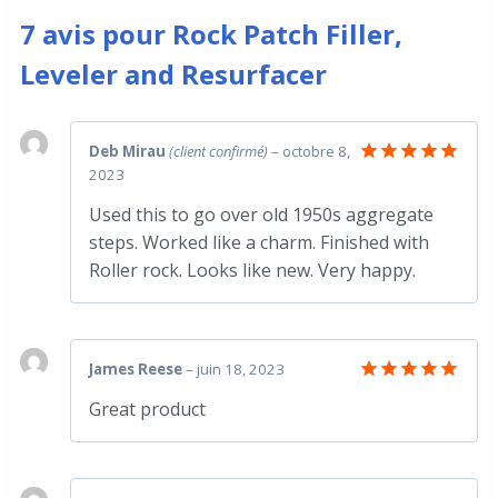
7 avis pour
Rock Patch Filler,
Leveler and Resurfacer
Deb Mirau
(client confirmé)
–
octobre 8,
2023
Note
5
sur 5
Used this to go over old 1950s aggregate
steps. Worked like a charm. Finished with
Roller rock. Looks like new. Very happy.
James Reese
–
juin 18, 2023
Note
5
Great product
sur 5