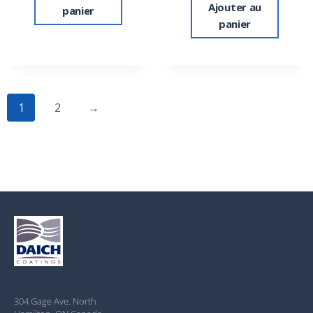
Ajouter au
panier
panier
1
2
→
304 Gage Ave. North