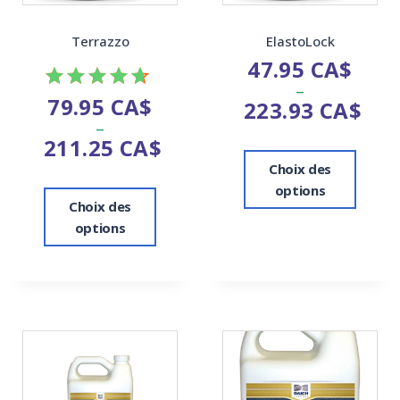
Terrazzo
ElastoLock
47.95
CA$
–
79.95
CA$
223.93
CA$
Note
–
4.67
211.25
CA$
sur 5
Choix des
options
Choix des
options