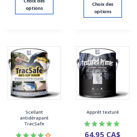
Choix des
Choix des
options
options
Scellant
Apprêt texturé
antidérapant
TracSafe
64.95
CA$
Note