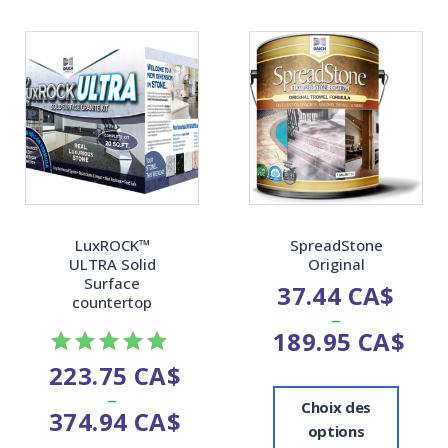
LuxROCK™
SpreadStone
ULTRA Solid
Original
Surface
37.44
CA$
countertop
–
189.95
CA$
223.75
CA$
Note
–
4.82
Choix des
374.94
CA$
sur 5
options