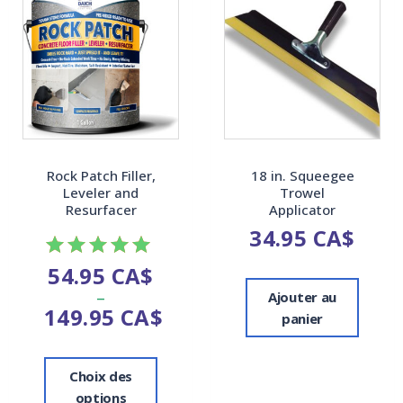
Rock Patch Filler,
18 in. Squeegee
Leveler and
Trowel
Resurfacer
Applicator
34.95
CA$
54.95
CA$
Note
–
5.00
Ajouter au
149.95
CA$
sur 5
panier
Choix des
options