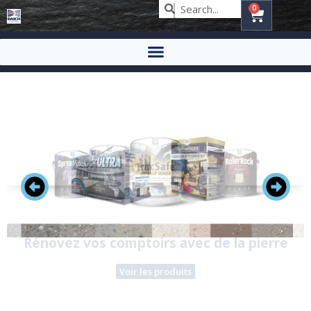
0
Embellir et protéger avec des revêtements
de pierre véritable.
Voir les produits