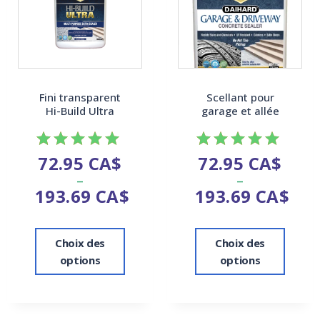
Fini transparent
Scellant pour
Hi-Build Ultra
garage et allée
72.95
CA$
72.95
CA$
Note
Note
–
–
5.00
5.00
193.69
CA$
193.69
CA$
sur 5
sur 5
Choix des
Choix des
options
options