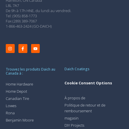
Hamilton, ON Canada
L8L 7A7
De 9h à 17h HNE, du lundi au vendredi.
Tel: (905) 858-1773
Fax (289) 389-7067
1-866-463-2424 (GO-DAICH)
Daich Coatings
Trouvez les produits Daich au
Canada à :
Cookie Consent Options
Home Hardware
Home Depot
À propos de
Canadian Tire
Politique de retour et de
Lowes
remboursement
Rona
magasin
Benjamin Moore
DIY Projects