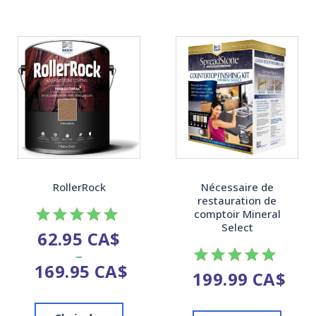
RollerRock
Nécessaire de
restauration de
comptoir Mineral
Select
62.95
CA$
Note
–
4.92
169.95
CA$
sur 5
199.99
CA$
Note
4.87
sur 5