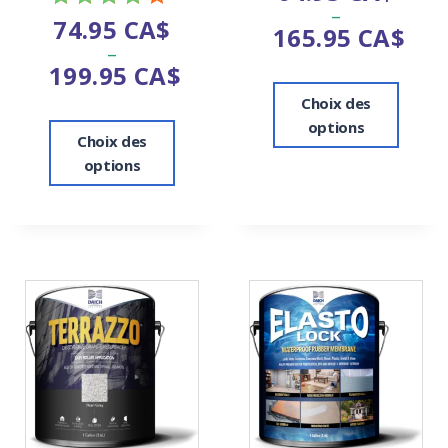
–
5.00
74.95
CA$
Note
165.95
CA$
sur 5
–
4.00
199.95
CA$
sur 5
Choix des
options
Choix des
options