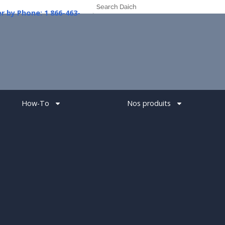
er
by
Phone:
1
How-To
Nos produits