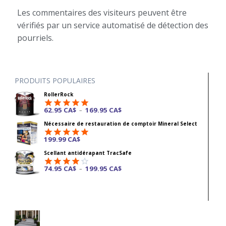
Les commentaires des visiteurs peuvent être
vérifiés par un service automatisé de détection des
pourriels.
PRODUITS POPULAIRES
RollerRock
62.95
CA$
169.95
CA$
–
Note
4.92
Nécessaire de restauration de comptoir Mineral Select
sur 5
199.99
CA$
Note
4.87
Scellant antidérapant TracSafe
sur 5
74.95
CA$
199.95
CA$
–
Note
4.00
sur
5