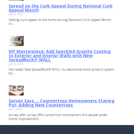
Spread on the Curb Appeal During National Curb
Appeal Month
août 6, 2026
Adding curb appeal to the home during National Curb Appeal Month
in...
DIY Masterpiece: Add Speckled Granite Coating
to Exterior and Interior Walls with New
SpreadRock® WALL
juin 12, 2026
Get ready! New SpreadRock® WALL is a decorative stone product system
for...
Survey Says … Countertops Homeowners Staying
Put; Adding New Countertops
juin 1, 2026
Survey after survey offers proof that homeowners this decade prefer
home improvement...