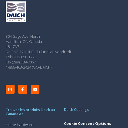
304 Gage Ave. North
Hamilton, ON Canada
L8L 7A7
De 9h à 17h HNE, du lundi au vendredi.
Tel: (905) 858-1773
Fax (289) 389-7067
1-866-463-2424 (GO-DAICH)
Daich Coatings
Trouvez les produits Daich au
Canada à :
Cookie Consent Options
Home Hardware