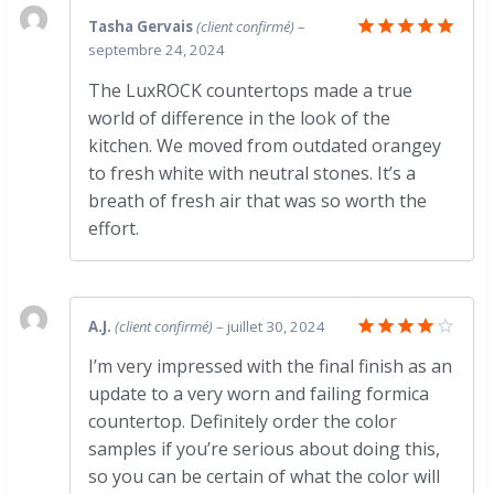
Tasha Gervais
(client confirmé)
–
septembre 24, 2024
Note
5
sur 5
The LuxROCK countertops made a true
world of difference in the look of the
kitchen. We moved from outdated orangey
to fresh white with neutral stones. It’s a
breath of fresh air that was so worth the
effort.
A.J.
(client confirmé)
–
juillet 30, 2024
Note
4
I’m very impressed with the final finish as an
sur 5
update to a very worn and failing formica
countertop. Definitely order the color
samples if you’re serious about doing this,
so you can be certain of what the color will