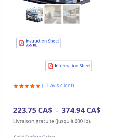
Instruction Sheet
959 KB
Information Sheet
(
11
avis client)
Noté
11
4.82
sur 5
basé
223.75
CA$
374.94
CA$
–
sur
notations
Livraison gratuite (jusqu'à 600 lb).
client