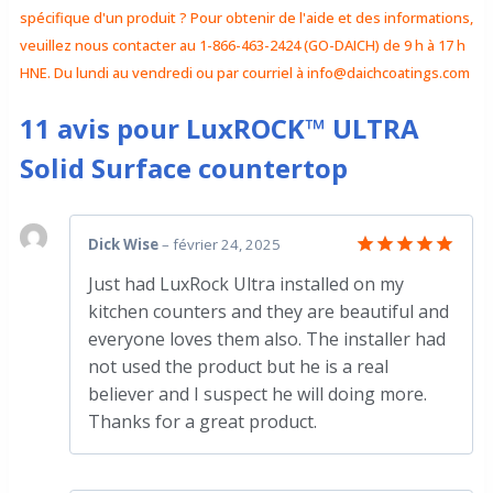
spécifique d'un produit ? Pour obtenir de l'aide et des informations,
veuillez nous contacter au 1-866-463-2424 (GO-DAICH) de 9 h à 17 h
HNE. Du lundi au vendredi ou par courriel à
info@daichcoatings.com
11 avis pour
LuxROCK™ ULTRA
Solid Surface countertop
Dick Wise
–
février 24, 2025
Note
5
Just had LuxRock Ultra installed on my
sur 5
kitchen counters and they are beautiful and
everyone loves them also. The installer had
not used the product but he is a real
believer and I suspect he will doing more.
Thanks for a great product.