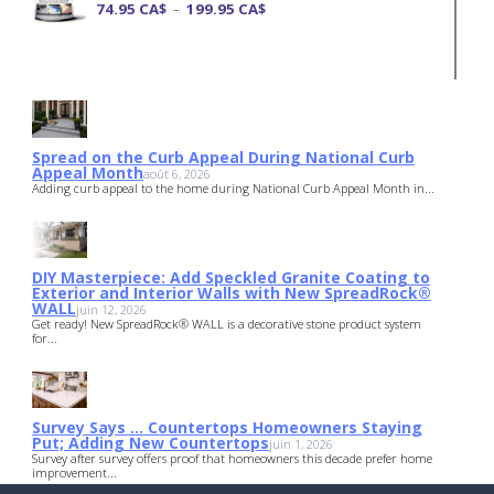
74.95
CA$
199.95
CA$
–
Note
4.00
sur
5
Spread on the Curb Appeal During National Curb
Appeal Month
août 6, 2026
Adding curb appeal to the home during National Curb Appeal Month in...
DIY Masterpiece: Add Speckled Granite Coating to
Exterior and Interior Walls with New SpreadRock®
WALL
juin 12, 2026
Get ready! New SpreadRock® WALL is a decorative stone product system
for...
Survey Says … Countertops Homeowners Staying
Put; Adding New Countertops
juin 1, 2026
Survey after survey offers proof that homeowners this decade prefer home
improvement...