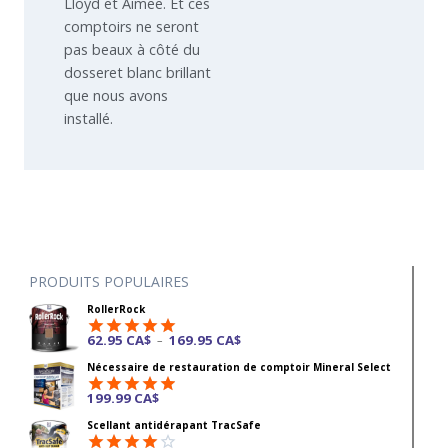
Lloyd et Aimee. Et ces
comptoirs ne seront
pas beaux à côté du
dosseret blanc brillant
que nous avons
installé.
PRODUITS POPULAIRES
RollerRock
62.95
CA$
169.95
CA$
–
Note
4.92
Nécessaire de restauration de comptoir Mineral Select
sur 5
199.99
CA$
Note
4.87
Scellant antidérapant TracSafe
sur 5