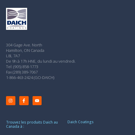
304 Gage Ave. North
Hamilton, ON Canada
L8L 7A7
De 9h à 17h HNE, du lundi au vendredi.
Tel: (905) 858-1773
Fax (289) 389-7067
1-866-463-2424 (GO-DAICH)
Daich Coatings
Trouvez les produits Daich au
Canada à :