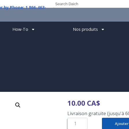
er
by
Phone:
1
How-To
Nos produits
10.00
CA$
Livraison gratuite (jusqu'à 60
Ajouter