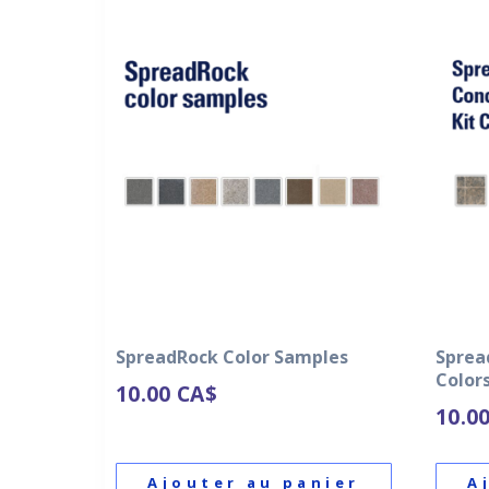
SpreadRock Color Samples
Sprea
Color
10.00
CA$
10.0
Ajouter au panier
A