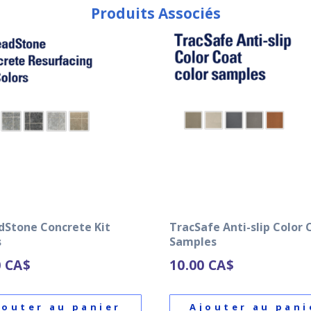
Produits Associés
dStone Concrete Kit
TracSafe Anti-slip Color 
s
Samples
0
CA$
10.00
CA$
jouter au panier
Ajouter au pani