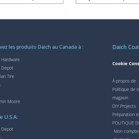
Daich Coa
vez les produits Daich au Canada à :
 Hardware
Cookie Con
 Depot
ian Tire
À propos de
s
Politique de
magasin
min Moore
DIY Projects
Préparation e
e U.S.A:
POLITIQUE D
 Depot
Mon compte
s