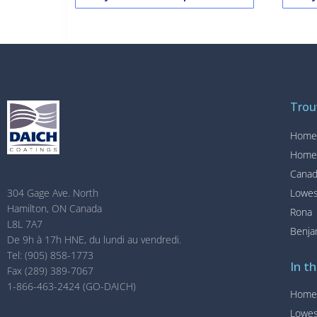
Trou
Home
Home
Canad
Lowe
304 Gage Ave. North
Hamilton, ON Canada
Rona
L8L 7A7
Benja
De 9h à 17h HNE, du lundi au vendredi.
Tel: (905) 858-1773
In th
Fax (289) 389-7067
1-866-463-2424 (GO-DAICH)
Home
Lowe