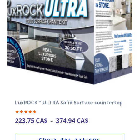
LuxROCK™ ULTRA Solid Surface countertop
Note
223.75
CA$
374.94
CA$
–
4.82
sur 5
Choix des options