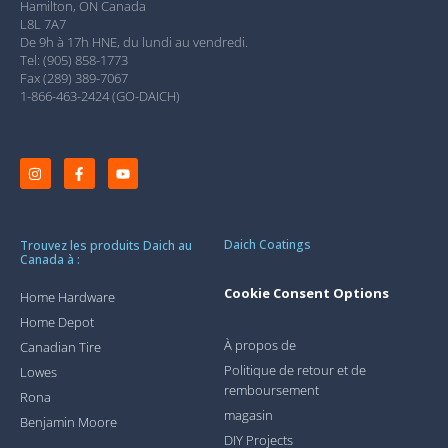
Hamilton, ON Canada
L8L 7A7
De 9h à 17h HNE, du lundi au vendredi.
Tel: (905) 858-1773
Fax (289) 389-7067
1-866-463-2424 (GO-DAICH)
Daich Coatings
Trouvez les produits Daich au
Canada à :
Cookie Consent Options
Home Hardware
Home Depot
À propos de
Canadian Tire
Politique de retour et de
Lowes
remboursement
Rona
magasin
Benjamin Moore
DIY Projects