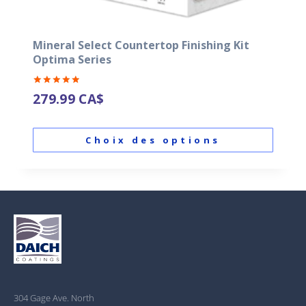
Mineral Select Countertop Finishing Kit
Optima Series
Note
279.99
CA$
5.00
sur 5
Choix des options
304 Gage Ave. North