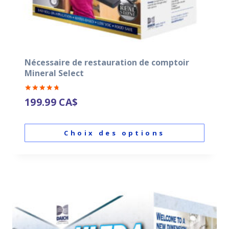
Nécessaire de restauration de comptoir
Mineral Select
Note
199.99
CA$
4.87
sur 5
Choix des options